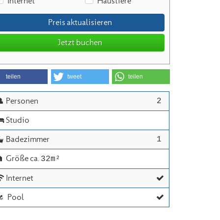
Internet
Haustiere
Preis aktualisieren
Jetzt buchen
teilen
tweet
teilen
2
 Personen
 Studio
1
 Badezimmer
 Größe ca. 
32m²
 Internet
  Pool