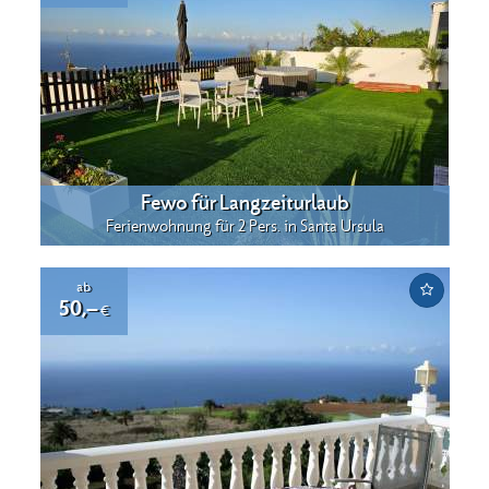
Fewo für Langzeiturlaub
Ferienwohnung für 2 Pers. in Santa Ursula
ab
50,–
€