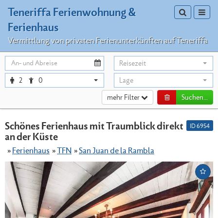
Teneriffa Ferienwohnung &
Toggle sea
Toggl
Ferienhaus
Vermittlung von privaten Ferienunterkünften auf Teneriffa
Reisezeit
2
0
Lage
mehr Filter
Suchen...
Schönes Ferienhaus mit Traumblick direkt
ID 6954
an der Küste
Ferienhaus
TFN
San Juan de la Rambla