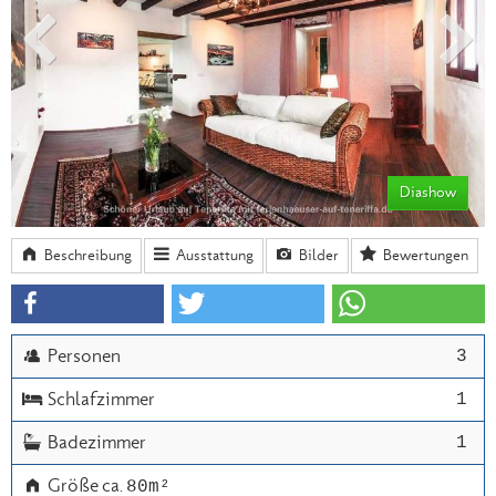
Diashow
Beschreibung
Ausstattung
Bilder
Bewertungen
Lage
Preise
3
 Personen
1
 Schlafzimmer
1
 Badezimmer
 Größe ca. 
80m²