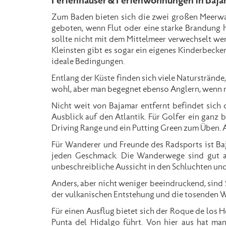
Ferienhäuser & Ferienwohnungen in Baja
Zum Baden bieten sich die zwei großen Meerwas
geboten, wenn Flut oder eine starke Brandung 
sollte nicht mit dem Mittelmeer verwechselt w
Kleinsten gibt es sogar ein eigenes Kinderbecken
ideale Bedingungen.
Entlang der Küste finden sich viele Naturstrände
wohl, aber man begegnet ebenso Anglern, wenn m
Nicht weit von Bajamar entfernt befindet sich 
Ausblick auf den Atlantik. Für Golfer ein ganz 
Driving Range und ein Putting Green zum Üben.
Für Wanderer und Freunde des Radsports ist Ba
jeden Geschmack. Die Wanderwege sind gut au
unbeschreibliche Aussicht in den Schluchten un
Anders, aber nicht weniger beeindruckend, sind 
der vulkanischen Entstehung und die tosenden We
Für einen Ausflug bietet sich der Roque de los H
Punta del Hidalgo führt. Von hier aus hat m