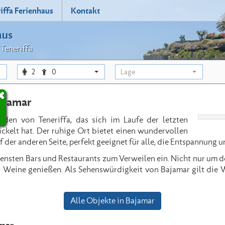
iffa Ferienhaus
Kontakt
aus
 Teneriffa
2
0
Lage
ajamar
rden von Teneriffa, das sich im Laufe der letzten
kelt hat. Der ruhige Ort bietet einen wundervollen
der anderen Seite, perfekt geeignet für alle, die Entspannung 
ensten Bars und Restaurants zum Verweilen ein. Nicht nur um d
 Weine genießen. Als Sehenswürdigkeit von Bajamar gilt die W
Alle Objekte in Bajamar