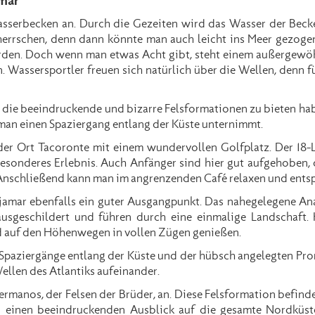
mar
serbecken an. Durch die Gezeiten wird das Wasser der Becken
herrschen, denn dann könnte man auch leicht ins Meer gezoge
erden. Doch wenn man etwas Acht gibt, steht einem außergewö
. Wassersportler freuen sich natürlich über die Wellen, denn f
, die beeindruckende und bizarre Felsformationen zu bieten hab
an einen Spaziergang entlang der Küste unternimmt.
der Ort Tacoronte mit einem wundervollen Golfplatz. Der 18-
besonderes Erlebnis. Auch Anfänger sind hier gut aufgehoben, 
 Anschließend kann man im angrenzenden Café relaxen und ents
jamar ebenfalls ein guter Ausgangpunkt. Das nahegelegene An
sgeschildert und führen durch eine einmalige Landschaft.
d auf den Höhenwegen in vollen Zügen genießen.
Spaziergänge entlang der Küste und der hübsch angelegten Pro
llen des Atlantiks aufeinander.
ermanos, der Felsen der Brüder, an. Diese Felsformation befind
an einen beeindruckenden Ausblick auf die gesamte Nordkü