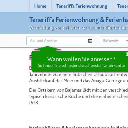
Home
Teneriffa Ferienwohnung
Tener
Teneriffa Ferienwohnung & Ferienh
Vermittlung von privaten Ferienunterkünften auf
Reisezeit
Ferienwohnung & Ferienhaus in B
Wann wollen Sie anreisen?
So finden Sie schneller die schönsten Unterkünfte
Bajamar ist ein ehemaliges Fischerdorf im No
Jahrzehnte zu einem hübschen Urlaubsort entwic
Ausblick auf das Meer und das Anaga-Gebirge auf 
Der Ortskern von Bajamar lädt mit den verschied
typisch kanarische Küche und die einheimischen
1628.