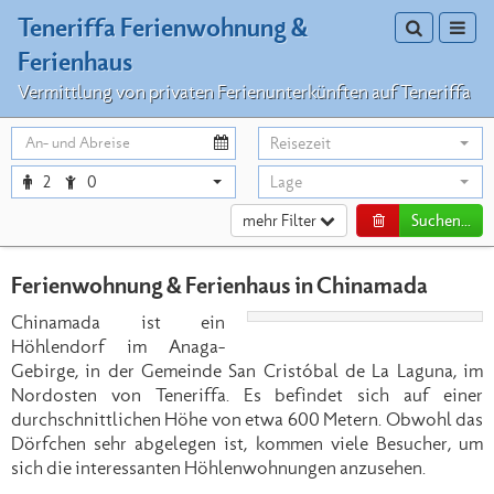
Teneriffa Ferienwohnung &
Toggle sea
Toggl
Ferienhaus
Vermittlung von privaten Ferienunterkünften auf Teneriffa
Reisezeit
2
0
Lage
mehr Filter
Suchen...
Ferienwohnung & Ferienhaus in Chinamada
Chinamada ist ein
Höhlendorf im Anaga-
Gebirge, in der Gemeinde San Cristóbal de La Laguna, im
Nordosten von Teneriffa. Es befindet sich auf einer
durchschnittlichen Höhe von etwa 600 Metern. Obwohl das
Dörfchen sehr abgelegen ist, kommen viele Besucher, um
sich die interessanten Höhlenwohnungen anzusehen.