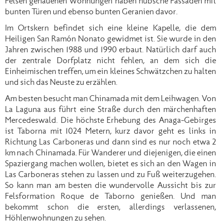
Felsen gehauenen Wohnungen haben hübsche Fassaden mit
bunten Türen und ebenso bunten Geranien davor.
Im Ortskern befindet sich eine kleine Kapelle, die dem
Heiligen San Ramón Nonato gewidmet ist. Sie wurde in den
Jahren zwischen 1988 und 1990 erbaut. Natürlich darf auch
der zentrale Dorfplatz nicht fehlen, an dem sich die
Einheimischen treffen, um ein kleines Schwätzchen zu halten
und sich das Neuste zu erzählen.
Am besten besucht man Chinamada mit dem Leihwagen. Von
La Laguna aus führt eine Straße durch den märchenhaften
Mercedeswald. Die höchste Erhebung des Anaga-Gebirges
ist Taborna mit 1024 Metern, kurz davor geht es links in
Richtung Las Carboneras und dann sind es nur noch etwa 2
km nach Chinamada. Für Wanderer und diejenigen, die einen
Spaziergang machen wollen, bietet es sich an den Wagen in
Las Carboneras stehen zu lassen und zu Fuß weiterzugehen.
So kann man am besten die wundervolle Aussicht bis zur
Felsformation Roque de Taborno genießen. Und man
bekommt schon die ersten, allerdings verlassenen,
Höhlenwohnungen zu sehen.