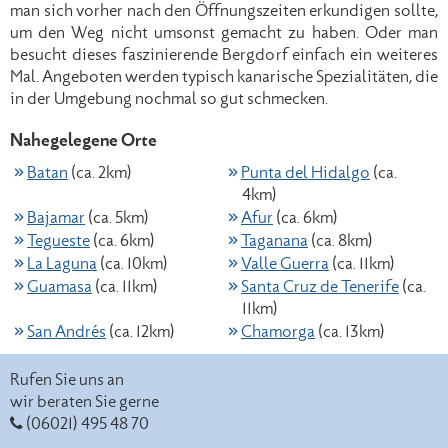
man sich vorher nach den Öffnungszeiten erkundigen sollte,
um den Weg nicht umsonst gemacht zu haben. Oder man
besucht dieses faszinierende Bergdorf einfach ein weiteres
Mal. Angeboten werden typisch kanarische Spezialitäten, die
in der Umgebung nochmal so gut schmecken.
Nahegelegene Orte
Batan
(ca. 2km)
Punta del Hidalgo
(ca.
4km)
Bajamar
(ca. 5km)
Afur
(ca. 6km)
Tegueste
(ca. 6km)
Taganana
(ca. 8km)
La Laguna
(ca. 10km)
Valle Guerra
(ca. 11km)
Guamasa
(ca. 11km)
Santa Cruz de Tenerife
(ca.
11km)
San Andrés
(ca. 12km)
Chamorga
(ca. 13km)
Rufen Sie uns an
wir beraten Sie gerne
(06021) 495 48 70