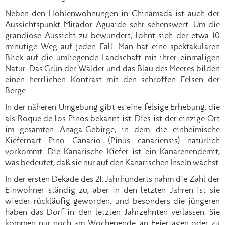
Neben den Höhlenwohnungen in Chinamada ist auch der
Aussichtspunkt Mirador Aguaide sehr sehenswert. Um die
grandiose Aussicht zu bewundert, lohnt sich der etwa 10
minütige Weg auf jeden Fall. Man hat eine spektakulären
Blick auf die umliegende Landschaft mit ihrer einmaligen
Natur. Das Grün der Wälder und das Blau des Meeres bilden
einen herrlichen Kontrast mit den schroffen Felsen der
Berge.
In der näheren Umgebung gibt es eine felsige Erhebung, die
als Roque de los Pinos bekannt ist. Dies ist der einzige Ort
im gesamten Anaga-Gebirge, in dem die einheimische
Kiefernart Pino Canario (Pinus canariensis) natürlich
vorkommt. Die Kanarische Kiefer ist ein Kanarenendemit,
was bedeutet, daß sie nur auf den Kanarischen Inseln wächst.
In der ersten Dekade des 21. Jahrhunderts nahm die Zahl der
Einwohner ständig zu, aber in den letzten Jahren ist sie
wieder rückläufig geworden, und besonders die jüngeren
haben das Dorf in den letzten Jahrzehnten verlassen. Sie
kommen nur noch am Wochenende, an Feiertagen oder zu