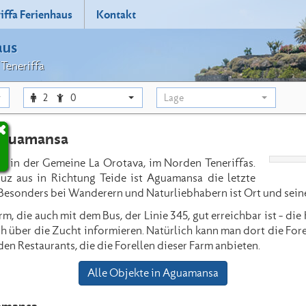
iffa Ferienhaus
Kontakt
aus
 Teneriffa
2
0
Lage
Aquamansa
e in der Gemeine La Orotava, im Norden Teneriffas.
z aus in Richtung Teide ist Aguamansa die letzte
 Besonders bei Wanderern und Naturliebhabern ist Ort und sein
rm, die auch mit dem Bus, der Linie 345, gut erreichbar ist - die
h über die Zucht informieren. Natürlich kann man dort die Fore
n Restaurants, die die Forellen dieser Farm anbieten.
Alle Objekte in Aguamansa